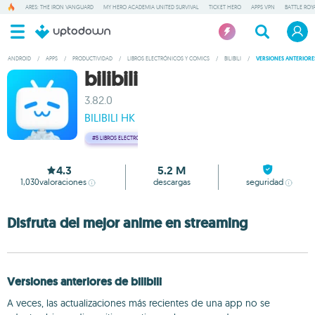
ARES: THE IRON VANGUARD
MY HERO ACADEMIA UNITED SURVIVAL
TICKET HERO
APPS VPN
BATTLE ROY
ANDROID
/
APPS
/
PRODUCTIVIDAD
/
LIBROS ELECTRÓNICOS Y COMICS
/
BILIBILI
/
VERSIONES ANTERIORE
bilibili
3.82.0
BILIBILI HK
#5
LIBROS ELECTRÓNICOS Y COMICS
4.3
5.2 M
1,030
valoraciones
descargas
seguridad
Disfruta del mejor anime en streaming
Versiones anteriores de bilibili
A veces, las actualizaciones más recientes de una app no se